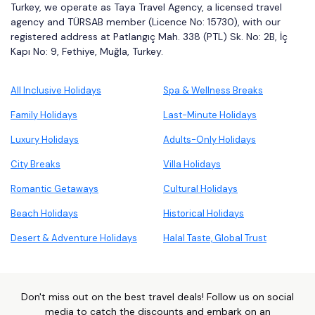
Turkey, we operate as Taya Travel Agency, a licensed travel
agency and TÜRSAB member (Licence No: 15730), with our
registered address at Patlangıç Mah. 338 (PTL) Sk. No: 2B, İç
Kapı No: 9, Fethiye, Muğla, Turkey.
All Inclusive Holidays
Spa & Wellness Breaks
Family Holidays
Last-Minute Holidays
Luxury Holidays
Adults-Only Holidays
City Breaks
Villa Holidays
Romantic Getaways
Cultural Holidays
Beach Holidays
Historical Holidays
Desert & Adventure Holidays
Halal Taste, Global Trust
Don't miss out on the best travel deals! Follow us on social
media to catch the discounts and embark on an