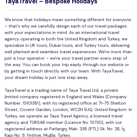
TayaTravel – Bespoke Holidays
We know that holidays mean something different for everyone
– that's why we carefully design each of our travel packages
with your expectations in mind. As an international travel
agency operating in both the United Kingdom and Turkey, we
specialize in UK tours, Dubai tours, and Turkey tours, delivering
well planned and seamless travel experiences. We're more than
just a tour operator – we're your travel partner every step of
the way. You can book your trip easily through our website or
by getting in touch directly with our team. With TayaTravel,
your dream holiday is just one step away.
TayaTravel is a trading name of Taya Travel Ltd, a private
limited company registered in England and Wales (Company
Number: 15101381), with its registered office at 71–75 Shelton
Street, Covent Garden, London, WC2H 9JQ, United Kingdom. In
Turkey, we operate as Taya Travel Agency, a licensed travel
agency and TÜRSAB member (Licence No: 15730), with our
registered address at Patlangıç Mah. 338 (PTL) Sk. No: 2B, İç
Kapı No: 9, Fethiye, Muğla, Turkey.