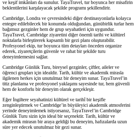
ve keşif imkânları da sunulur. TayaTravel, tur boyunca her misafirin
beklentilerini karşılayacak şekilde programı şekillendirir.
Cambridge, Londra ve çevresindeki diğer destinasyonlarla kolayca
entegre edilebilecek bir konumda olduğundan, günübirlik turlar hem
bağımsız gezginler hem de grup seyahatleri için uygundur.
TayaTravel, Cambridge ziyaretini diğer önemli tarihi ve kültürel
noktalarla birleştirerek kapsamlı bir gezi planı oluşturabilir.
Profesyonel ekip, tur boyunca tüm detayları önceden organize
ederek, ziyaretçilerin güvenle ve rahat bir şekilde turu
deneyimlemesini sağlar.
Cambridge Günlük Turu, bireysel gezginler, çiftler, aileler ve
öğrenci grupları için idealdir. Tarih, kültür ve akademik mirasla
ilgilenen herkes için unutulmaz bir deneyim sunar. TayaTravel’in
titiz planlama ve profesyonel yaklaşımı sayesinde tur, hem güvenli
hem de konforlu bir deneyim olarak gerçekleşir.
Eğer İngiltere seyahatinizi kültürel ve tarihî bir keşifle
zenginleştirmek ve Cambridge’in büyüleyici akademik atmosferini
yerinde deneyimlemek istiyorsanız, TayaTravel’in Cambridge
Günlük Turu sizin için ideal bir seçenektir. Tarih, kültür ve
akademik mirasın bir araya geldiği bu deneyim, hafızalarda uzun
süre yer edecek unutulmaz bir gezi sunar.