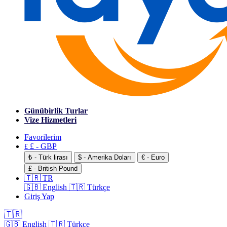
Günübirlik Turlar
Vize Hizmetleri
Favorilerim
£ - GBP
£
₺ - Türk lirası
$ - Amerika Doları
€ - Euro
£ - British Pound
🇹🇷 TR
🇬🇧 English
🇹🇷 Türkçe
Giriş Yap
🇹🇷
🇬🇧 English
🇹🇷 Türkçe