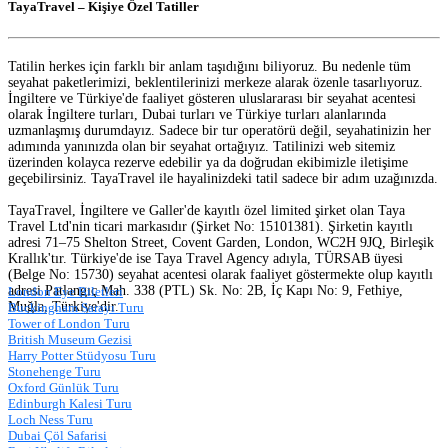
TayaTravel – Kişiye Özel Tatiller
Tatilin herkes için farklı bir anlam taşıdığını biliyoruz. Bu nedenle tüm
seyahat paketlerimizi, beklentilerinizi merkeze alarak özenle tasarlıyoruz.
İngiltere ve Türkiye'de faaliyet gösteren uluslararası bir seyahat acentesi
olarak İngiltere turları, Dubai turları ve Türkiye turları alanlarında
uzmanlaşmış durumdayız. Sadece bir tur operatörü değil, seyahatinizin her
adımında yanınızda olan bir seyahat ortağıyız. Tatilinizi web sitemiz
üzerinden kolayca rezerve edebilir ya da doğrudan ekibimizle iletişime
geçebilirsiniz. TayaTravel ile hayalinizdeki tatil sadece bir adım uzağınızda.
TayaTravel, İngiltere ve Galler'de kayıtlı özel limited şirket olan Taya
Travel Ltd'nin ticari markasıdır (Şirket No: 15101381). Şirketin kayıtlı
adresi 71–75 Shelton Street, Covent Garden, London, WC2H 9JQ, Birleşik
Krallık'tır. Türkiye'de ise Taya Travel Agency adıyla, TÜRSAB üyesi
(Belge No: 15730) seyahat acentesi olarak faaliyet göstermekte olup kayıtlı
adresi Patlangıç Mah. 338 (PTL) Sk. No: 2B, İç Kapı No: 9, Fethiye,
London Eye Biletleri
Muğla, Türkiye'dir.
Buckingham Sarayı Turu
Tower of London Turu
British Museum Gezisi
Harry Potter Stüdyosu Turu
Stonehenge Turu
Oxford Günlük Turu
Edinburgh Kalesi Turu
Loch Ness Turu
Dubai Çöl Safarisi