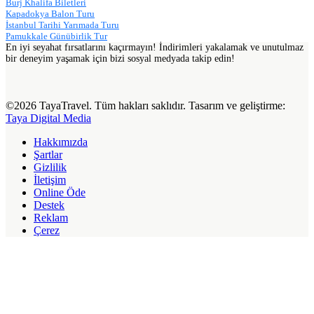
Burj Khalifa Biletleri
Kapadokya Balon Turu
İstanbul Tarihi Yarımada Turu
Pamukkale Günübirlik Tur
En iyi seyahat fırsatlarını kaçırmayın! İndirimleri yakalamak ve unutulmaz
bir deneyim yaşamak için bizi sosyal medyada takip edin!
©2026 TayaTravel. Tüm hakları saklıdır. Tasarım ve geliştirme:
Taya Digital Media
Hakkımızda
Şartlar
Gizlilik
İletişim
Online Öde
Destek
Reklam
Çerez