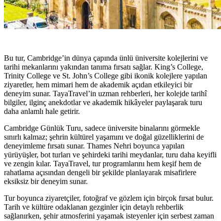
Bu tur, Cambridge’in dünya çapında ünlü üniversite kolejlerini ve
tarihi mekanlarını yakından tanıma fırsatı sağlar. King’s College,
Trinity College ve St. John’s College gibi ikonik kolejlere yapılan
ziyaretler, hem mimari hem de akademik açıdan etkileyici bir
deneyim sunar. TayaTravel’in uzman rehberleri, her kolejde tarihî
bilgiler, ilginç anekdotlar ve akademik hikâyeler paylaşarak turu
daha anlamlı hale getirir.
Cambridge Günlük Turu, sadece üniversite binalarını görmekle
sınırlı kalmaz; şehrin kültürel yaşamını ve doğal güzelliklerini de
deneyimleme fırsatı sunar. Thames Nehri boyunca yapılan
yürüyüşler, bot turları ve şehirdeki tarihi meydanlar, turu daha keyifli
ve zengin kılar. TayaTravel, tur programlarını hem keşif hem de
rahatlama açısından dengeli bir şekilde planlayarak misafirlere
eksiksiz bir deneyim sunar.
Tur boyunca ziyaretçiler, fotoğraf ve gözlem için birçok fırsat bulur.
Tarih ve kültüre odaklanan gezginler için detaylı rehberlik
sağlanırken, şehir atmosferini yaşamak isteyenler için serbest zaman