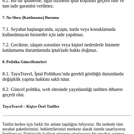
6.2. Bu tür iptallerde, ilgili hizmetin iptal koşulları geçerli olur ve
tam iade garantisi verilmez.
7. No-Show (Katılmama) Durumu
7.1. Seyahat başlangıcında, uçuşta, turda veya konaklamada
kullanılmayan hizmetler için iade yapılmaz.
7.2. Gecikme, ulaşım sorunları veya kişisel nedenlerle hizmete
katılamama durumlarında iptal/iade hakkı doğmaz.
8. Politika Güncellemeleri
8.1. TayaTravel, İptal Politikası’nda gerekli gördüğü durumlarda
değişiklik yapma hakkını saklı tutar.
8.2. Güncel politika, web sitesinde yayınlandığı tarihten itibaren
geçerli olur.
TayaTravel – Kişiye Özel Tatiller
Tatilin herkes için farklı bir anlam taşıdığını biliyoruz. Bu nedenle tüm
seyahat paketlerimizi, beklentilerinizi merkeze alarak özenle tasarlıyoruz.
İngiltere ve Türkiye'de faaliyet gösteren uluslararası bir seyahat acentesi