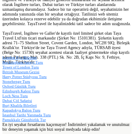
olarak İngiltere turları, Dubai turları ve Türkiye turları alanlarında
uzmanlaşmış durumdayız. Sadece bir tur operatörü değil, seyahatinizin her
adımında yanınızda olan bir seyahat ortağıyız. Tatilinizi web sitemiz
üzerinden kolayca rezerve edebilir ya da doğrudan ekibimizle iletişime
geçebilirsiniz. TayaTravel ile hayalinizdeki tatil sadece bir adım uzağınızda.
TayaTravel, İngiltere ve Galler'de kayıtlı özel limited şirket olan Taya
Travel Ltd'nin ticari markasıdır (Şirket No: 15101381). Şirketin kayıtlı
adresi 71–75 Shelton Street, Covent Garden, London, WC2H 9JQ, Birleşik
Krallık'tır. Türkiye'de ise Taya Travel Agency adıyla, TÜRSAB üyesi
(Belge No: 15730) seyahat acentesi olarak faaliyet göstermekte olup kayıtlı
adresi Patlangıç Mah. 338 (PTL) Sk. No: 2B, İç Kapı No: 9, Fethiye,
London Eye Biletleri
Muğla, Türkiye'dir.
Buckingham Sarayı Turu
Tower of London Turu
British Museum Gezisi
Harry Potter Stüdyosu Turu
Stonehenge Turu
Oxford Günlük Turu
Edinburgh Kalesi Turu
Loch Ness Turu
Dubai Çöl Safarisi
Burj Khalifa Biletleri
Kapadokya Balon Turu
İstanbul Tarihi Yarımada Turu
Pamukkale Günübirlik Tur
En iyi seyahat fırsatlarını kaçırmayın! İndirimleri yakalamak ve unutulmaz
bir deneyim yaşamak için bizi sosyal medyada takip edin!