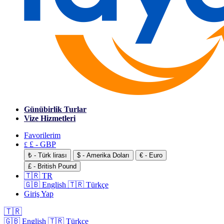
Günübirlik Turlar
Vize Hizmetleri
Favorilerim
£ - GBP
£
₺ - Türk lirası
$ - Amerika Doları
€ - Euro
£ - British Pound
🇹🇷 TR
🇬🇧 English
🇹🇷 Türkçe
Giriş Yap
🇹🇷
🇬🇧 English
🇹🇷 Türkçe