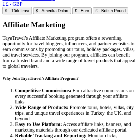
£ - GBP
£
₺ - Türk lirası
$ - Amerika Doları
€ - Euro
£ - British Pound
Affiliate Marketing
TayaTravel’s Affiliate Marketing program offers a rewarding
opportunity for travel bloggers, influencers, and partner websites to
earn commissions by promoting our tours, holiday packages, villas,
and travel services. By joining our program, affiliates can benefit
from a trusted brand and a wide range of travel products that appeal
to global travelers.
Why Join TayaTravel’s Affiliate Program?
Competitive Commissions:
Earn attractive commissions on
every successful booking generated through your affiliate
links.
Wide Range of Products:
Promote tours, hotels, villas, city
trips, and unique travel experiences in Turkey, the UK, and
beyond.
Easy-to-Use Platform:
Access affiliate links, banners, and
marketing materials through our dedicated affiliate portal.
Reliable Tracking and Reporting:
Monitor clicks,