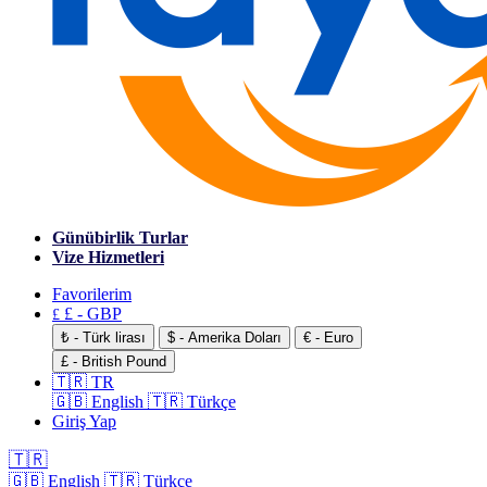
Günübirlik Turlar
Vize Hizmetleri
Favorilerim
£ - GBP
£
₺ - Türk lirası
$ - Amerika Doları
€ - Euro
£ - British Pound
🇹🇷 TR
🇬🇧 English
🇹🇷 Türkçe
Giriş Yap
🇹🇷
🇬🇧 English
🇹🇷 Türkçe