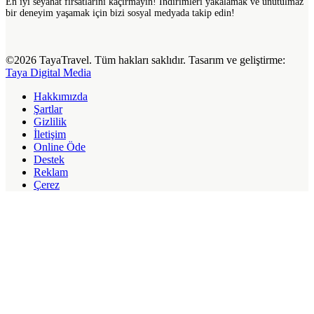
En iyi seyahat fırsatlarını kaçırmayın! İndirimleri yakalamak ve unutulmaz
bir deneyim yaşamak için bizi sosyal medyada takip edin!
©2026 TayaTravel. Tüm hakları saklıdır. Tasarım ve geliştirme:
Taya Digital Media
Hakkımızda
Şartlar
Gizlilik
İletişim
Online Öde
Destek
Reklam
Çerez