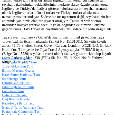
Tatilin herkes için farklı bir anlam taşıdığını biliyoruz. Bu nedenle tüm
seyahat paketlerimizi, beklentilerinizi merkeze alarak özenle tasarlıyoruz.
İngiltere ve Türkiye'de faaliyet gösteren uluslararası bir seyahat acentesi
olarak İngiltere turları, Dubai turları ve Türkiye turları alanlarında
uzmanlaşmış durumdayız. Sadece bir tur operatörü değil, seyahatinizin her
adımında yanınızda olan bir seyahat ortağıyız. Tatilinizi web sitemiz
üzerinden kolayca rezerve edebilir ya da doğrudan ekibimizle iletişime
geçebilirsiniz. TayaTravel ile hayalinizdeki tatil sadece bir adım uzağınızda.
TayaTravel, İngiltere ve Galler'de kayıtlı özel limited şirket olan Taya
Travel Ltd'nin ticari markasıdır (Şirket No: 15101381). Şirketin kayıtlı
adresi 71–75 Shelton Street, Covent Garden, London, WC2H 9JQ, Birleşik
Krallık'tır. Türkiye'de ise Taya Travel Agency adıyla, TÜRSAB üyesi
(Belge No: 15730) seyahat acentesi olarak faaliyet göstermekte olup kayıtlı
adresi Patlangıç Mah. 338 (PTL) Sk. No: 2B, İç Kapı No: 9, Fethiye,
London Eye Biletleri
Muğla, Türkiye'dir.
Buckingham Sarayı Turu
Tower of London Turu
British Museum Gezisi
Harry Potter Stüdyosu Turu
Stonehenge Turu
Oxford Günlük Turu
Edinburgh Kalesi Turu
Loch Ness Turu
Dubai Çöl Safarisi
Burj Khalifa Biletleri
Kapadokya Balon Turu
İstanbul Tarihi Yarımada Turu
Pamukkale Günübirlik Tur