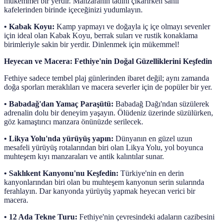
mükemmel bir yerdir. Manzaranın tadını çıkarırken sahil
kafelerinden birinde içeceğinizi yudumlayın.
•
Kabak Koyu:
Kamp yapmayı ve doğayla iç içe olmayı sevenler
için ideal olan Kabak Koyu, berrak suları ve rustik konaklama
birimleriyle sakin bir yerdir. Dinlenmek için mükemmel!
Heyecan ve Macera: Fethiye'nin Doğal Güzelliklerini Keşfedin
Fethiye sadece tembel plaj günlerinden ibaret değil; aynı zamanda
doğa sporları meraklıları ve macera severler için de popüler bir yer.
•
Babadağ'dan Yamaç Paraşütü:
Babadağ Dağı'ndan süzülerek
adrenalin dolu bir deneyim yaşayın. Ölüdeniz üzerinde süzülürken,
göz kamaştırıcı manzara önünüzde serilecek.
•
Likya Yolu'nda yürüyüş yapın:
Dünyanın en güzel uzun
mesafeli yürüyüş rotalarından biri olan Likya Yolu, yol boyunca
muhteşem kıyı manzaraları ve antik kalıntılar sunar.
•
Saklıkent Kanyonu'nu Keşfedin:
Türkiye'nin en derin
kanyonlarından biri olan bu muhteşem kanyonun serin sularında
ferahlayın. Dar kanyonda yürüyüş yapmak heyecan verici bir
macera.
•
12 Ada Tekne Turu:
Fethiye'nin çevresindeki adaların cazibesini