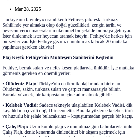
Mar 28, 2025
Türkiye'nin büyüleyici sahil kenti Fethiye, pitoresk Turkuaz
Sahili'nde yer almakta olup doğal güzellikleri, zengin tarihi ve
heyecan verici maceraları mükemmel bir şekilde bir araya getiriyor.
İster dinlenmek ister heyecan aramak isteyin, Fethiye'de herkes için
bir şeyler var. İşte Fethiye gezinizi unutulmaz kılacak 20 mutlaka
yapılması gereken aktivite!
Plaj Keyfi: Fethiye'nin Muhteşem Sahillerini Keşfedin
Fethiye, berrak suları ve nefes kesen plajlarıyla ünlüdür. İşte mutlaka
görmeniz gereken en önemli yerler:
• Ölüdeniz Plajı:
Türkiye'nin en ikonik plajlarından biri olan
Ölüdeniz, sakin, turkuaz suları ve çarpıcı manzarasıyla bilinir.
Burada yüzmek, bir kartpostalın içine adım atmak gibidir.
•
Kelebek Vadisi:
Sadece tekneyle ulaşılabilen Kelebek Vadisi, dik
kayalıklarla çevrili doğal bir cennettir. Burada yüzlerce kelebek türü
ve huzurlu bir şelale bulacaksınız – koşuşturmadan gerçek bir kaçış.
•
Çalış Plajı:
Uzun kumlu plajı ve unutulmaz gün batımlarıyla ünlü
Çalış Plajı, deniz kenarında dinlendirici bir akşam geçirmek için