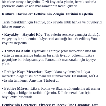
bir tekne turuyla keşfedin. Gizli koylarda yüzün, berrak sularda
şnorkelle dalın ve ada manzaralarının tadını çıkarın.
Kültürel Hazineler: Fethiye'nin Zengin Tarihini Keşfedin
Tarih meraklıları için Fethiye, çok sayıda antik harika ve büyüleyici
hikaye sunuyor.
•
Kayaköy – Hayalet Köy:
Taş evlerin sessizce yamaçta durduğu
ve geçmiş bir dönemin hikâyelerini anlattığı bu terk edilmiş Yunan
köyünü keşfedin.
•
Telmessos Antik Tiyatrosu:
Fethiye şehir merkezine kısa bir
yürüyüş mesafesinde bulunan bu antik tiyatro, bölgenin Likya
geçmişine bir bakış sunuyor. Panoramik manzaralar için tepeye
çıkın.
•
Fethiye Kaya Mezarları:
Kayalıklara oyulmuş bu Likya
mezarları olağanüstü bir manzara sunmaktadır. En ünlüsü, MÖ 4.
yüzyıla tarihlenen Amyntas Türbesi'dir.
•
Fethiye Müzesi:
Likya, Roma ve Bizans dönemlerine ait eserler
aracılığıyla bölgenin tarihini öğrenin. Kültür meraklıları için
büyüleyici bir durak.
Fethiye'nin Lezzetleri: Yiyecek ve İçecek Öne Çıkanları
Taze