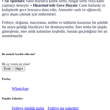
• Su Sporları:
Sahil boyunca kürek sörfü, rüzgar sörfü veya kano
yapmayı deneyin.
• Hisarönü'nde Gece Hayatı:
Canlı barlarda ve
kulüplerde gece boyunca dans edin. Atmosfer canlı ve eğlenceli,
gece dışarı çıkmak için mükemmel.
Fethiye, doğanın, maceranın, tarihin ve kültürün kusursuz bir şekilde
bir araya geldiği büyüleyici bir destinasyondur. İster tenha bir plajda
güneşlenin, ister antik kalıntıları keşfedin, burada geçirdiğiniz her an
unutulmazdır.
Bu makale faydalı oldu mu?
İlk oy veren siz olun!
Evet
Hayır
Paylaş:
WhatsApp
Popüler Etiketler:
Fethiye günlük turlar
Fethiye tur paketleri