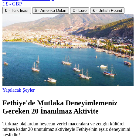
£ - GBP
£
₺ - Türk lirası
$ - Amerika Doları
€ - Euro
£ - British Pound
Yapılacak Şeyler
Fethiye'de Mutlaka Deneyimlemeniz
Gereken 20 İnanılmaz Aktivite
Turkuaz plajlardan heyecan verici maceralara ve zengin kültürel
mirasa kadar 20 unutulmaz aktiviteyle Fethiye'nin eşsiz deneyimini
keşfedin!