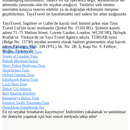
uzmanlaşmış durumdayız. Sadece bir tur operatörü değil, seyahatinizin her
adımında yanınızda olan bir seyahat ortağıyız. Tatilinizi web sitemiz
üzerinden kolayca rezerve edebilir ya da doğrudan ekibimizle iletişime
geçebilirsiniz. TayaTravel ile hayalinizdeki tatil sadece bir adım uzağınızda.
TayaTravel, İngiltere ve Galler'de kayıtlı özel limited şirket olan Taya
Travel Ltd'nin ticari markasıdır (Şirket No: 15101381). Şirketin kayıtlı
adresi 71–75 Shelton Street, Covent Garden, London, WC2H 9JQ, Birleşik
Krallık'tır. Türkiye'de ise Taya Travel Agency adıyla, TÜRSAB üyesi
(Belge No: 15730) seyahat acentesi olarak faaliyet göstermekte olup kayıtlı
adresi Patlangıç Mah. 338 (PTL) Sk. No: 2B, İç Kapı No: 9, Fethiye,
London Eye Biletleri
Muğla, Türkiye'dir.
Buckingham Sarayı Turu
Tower of London Turu
British Museum Gezisi
Harry Potter Stüdyosu Turu
Stonehenge Turu
Oxford Günlük Turu
Edinburgh Kalesi Turu
Loch Ness Turu
Dubai Çöl Safarisi
Burj Khalifa Biletleri
Kapadokya Balon Turu
İstanbul Tarihi Yarımada Turu
Pamukkale Günübirlik Tur
En iyi seyahat fırsatlarını kaçırmayın! İndirimleri yakalamak ve unutulmaz
bir deneyim yaşamak için bizi sosyal medyada takip edin!