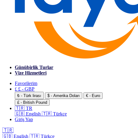
Günübirlik Turlar
Vize Hizmetleri
Favorilerim
£ - GBP
£
₺ - Türk lirası
$ - Amerika Doları
€ - Euro
£ - British Pound
🇹🇷 TR
🇬🇧 English
🇹🇷 Türkçe
Giriş Yap
🇹🇷
🇬🇧 English
🇹🇷 Türkçe