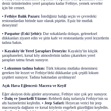
deniz ürünlerinden yerel şaraplara kadar Fethiye, yemek severler
için bir cennet.
•
Fethiye Balık Pazarı:
İstediğiniz balığı seçin ve çevredeki
restoranlardan birinde taze olarak pişirtin. Eşsiz bir mutfak
deneyimi!
•
Paspatur (Eski Şehir):
Dar sokaklarda dolaşın, geleneksel
dükkanları ziyaret edin ve şirin kafe ve restoranlarda yerel lezzetlerin
tadına bakın.
•
Kayaköy'de Yerel Şarapları Deneyin:
Kayaköy'ün küçük
şaraphaneleri, kırsal köy atmosferinin tadını çıkarırken yerel
şarapları tatma fırsatı sunuyor.
•
Lokumun tadına bakın:
Türk lokumu mutlaka denenmesi
gereken bir lezzet ve Fethiye'deki dükkanlar çok çeşitli lokum
çeşitleri sunuyor. Tadına bakmadan ayrılmayın!
Açık Hava Eğlencesi: Macera ve Keyif
Eğer aksiyon dolu günler arıyorsanız, Fethiye size çok şey sunuyor.
• Dalış ve Şnorkelli Yüzme:
Rehberli dalış turlarıyla Fethiye'nin su
altı hazinelerini keşfedin.
• Jeep Safari:
Heyecan verici bir jeep
macerasıyla dağların ve kırsal köylerin engebeli güzelliğini keşfedin.