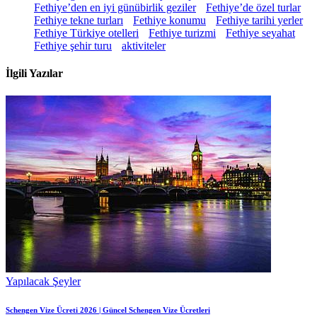
Fethiye’den en iyi günübirlik geziler
Fethiye’de özel turlar
Fethiye tekne turları
Fethiye konumu
Fethiye tarihi yerler
Fethiye Türkiye otelleri
Fethiye turizmi
Fethiye seyahat
Fethiye şehir turu
aktiviteler
İlgili Yazılar
Yapılacak Şeyler
Schengen Vize Ücreti 2026 | Güncel Schengen Vize Ücretleri