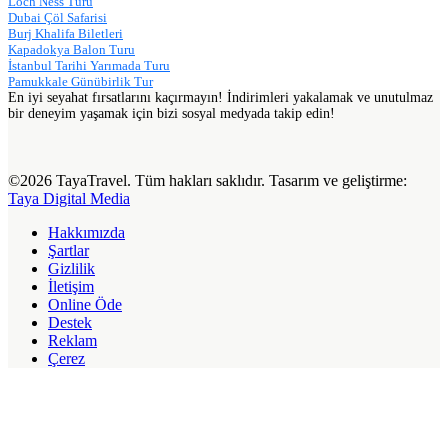
Loch Ness Turu
Dubai Çöl Safarisi
Burj Khalifa Biletleri
Kapadokya Balon Turu
İstanbul Tarihi Yarımada Turu
Pamukkale Günübirlik Tur
En iyi seyahat fırsatlarını kaçırmayın! İndirimleri yakalamak ve unutulmaz
bir deneyim yaşamak için bizi sosyal medyada takip edin!
©2026 TayaTravel. Tüm hakları saklıdır. Tasarım ve geliştirme:
Taya Digital Media
Hakkımızda
Şartlar
Gizlilik
İletişim
Online Öde
Destek
Reklam
Çerez