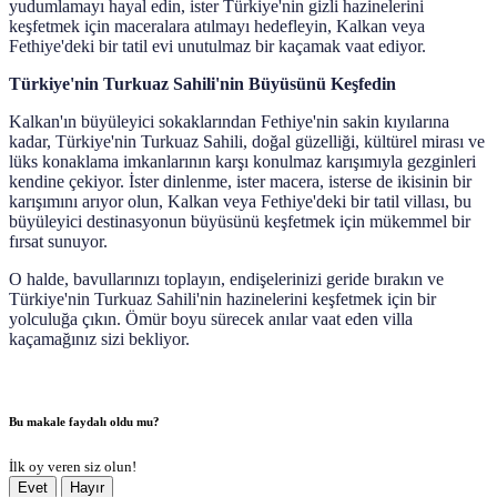
yudumlamayı hayal edin, ister Türkiye'nin gizli hazinelerini
keşfetmek için maceralara atılmayı hedefleyin, Kalkan veya
Fethiye'deki bir tatil evi unutulmaz bir kaçamak vaat ediyor.
Türkiye'nin Turkuaz Sahili'nin Büyüsünü Keşfedin
Kalkan'ın büyüleyici sokaklarından Fethiye'nin sakin kıyılarına
kadar, Türkiye'nin Turkuaz Sahili, doğal güzelliği, kültürel mirası ve
lüks konaklama imkanlarının karşı konulmaz karışımıyla gezginleri
kendine çekiyor. İster dinlenme, ister macera, isterse de ikisinin bir
karışımını arıyor olun, Kalkan veya Fethiye'deki bir tatil villası, bu
büyüleyici destinasyonun büyüsünü keşfetmek için mükemmel bir
fırsat sunuyor.
O halde, bavullarınızı toplayın, endişelerinizi geride bırakın ve
Türkiye'nin Turkuaz Sahili'nin hazinelerini keşfetmek için bir
yolculuğa çıkın. Ömür boyu sürecek anılar vaat eden villa
kaçamağınız sizi bekliyor.
Bu makale faydalı oldu mu?
İlk oy veren siz olun!
Evet
Hayır