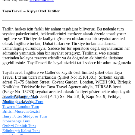
TayaTravel – Kişiye Özel Tatiller
Tatilin herkes için farklı bir anlam taşıdığını biliyoruz. Bu nedenle tüm
seyahat paketlerimizi, beklentilerinizi merkeze alarak özenle tasarlıyoruz.
İngiltere ve Türkiye'de faaliyet gösteren uluslararası bir seyahat acentesi
olarak İngiltere turları, Dubai turları ve Türkiye turları alanlarında
uzmanlaşmış durumdayız. Sadece bir tur operatörü değil, seyahatinizin her
adımında yanınızda olan bir seyahat ortağıyız. Tatilinizi web sitemiz
üzerinden kolayca rezerve edebilir ya da doğrudan ekibimizle iletişime
geçebilirsiniz. TayaTravel ile hayalinizdeki tatil sadece bir adım uzağınızda.
TayaTravel, İngiltere ve Galler'de kayıtlı özel limited şirket olan Taya
Travel Ltd'nin ticari markasıdır (Şirket No: 15101381). Şirketin kayıtlı
adresi 71–75 Shelton Street, Covent Garden, London, WC2H 9JQ, Birleşik
Krallık'tır. Türkiye'de ise Taya Travel Agency adıyla, TÜRSAB üyesi
(Belge No: 15730) seyahat acentesi olarak faaliyet göstermekte olup kayıtlı
adresi Patlangıç Mah. 338 (PTL) Sk. No: 2B, İç Kapı No: 9, Fethiye,
London Eye Biletleri
Muğla, Türkiye'dir.
Buckingham Sarayı Turu
Tower of London Turu
British Museum Gezisi
Harry Potter Stüdyosu Turu
Stonehenge Turu
Oxford Günlük Turu
Edinburgh Kalesi Turu