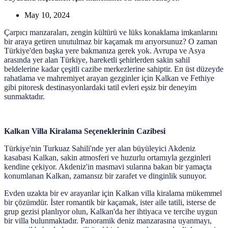
May 10, 2024
Çarpıcı manzaraları, zengin kültürü ve lüks konaklama imkanlarını
bir araya getiren unutulmaz bir kaçamak mı arıyorsunuz? O zaman
Türkiye'den başka yere bakmanıza gerek yok. Avrupa ve Asya
arasında yer alan Türkiye, hareketli şehirlerden sakin sahil
beldelerine kadar çeşitli cazibe merkezlerine sahiptir. En üst düzeyde
rahatlama ve mahremiyet arayan gezginler için Kalkan ve Fethiye
gibi pitoresk destinasyonlardaki tatil evleri eşsiz bir deneyim
sunmaktadır.
Kalkan Villa Kiralama Seçeneklerinin Cazibesi
Türkiye'nin Turkuaz Sahili'nde yer alan büyüleyici Akdeniz
kasabası Kalkan, sakin atmosferi ve huzurlu ortamıyla gezginleri
kendine çekiyor. Akdeniz'in masmavi sularına bakan bir yamaçta
konumlanan Kalkan, zamansız bir zarafet ve dinginlik sunuyor.
Evden uzakta bir ev arayanlar için Kalkan villa kiralama mükemmel
bir çözümdür. İster romantik bir kaçamak, ister aile tatili, isterse de
grup gezisi planlıyor olun, Kalkan'da her ihtiyaca ve tercihe uygun
bir villa bulunmaktadır. Panoramik deniz manzarasına uyanmayı,