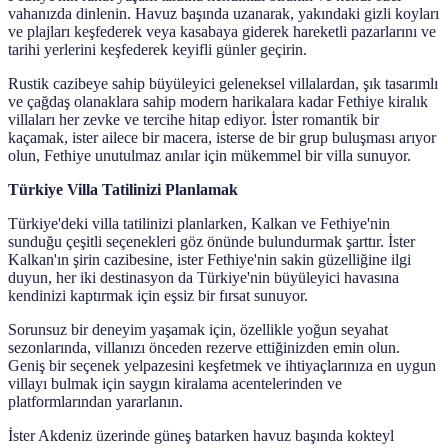
vahanızda dinlenin. Havuz başında uzanarak, yakındaki gizli koyları
ve plajları keşfederek veya kasabaya giderek hareketli pazarlarını ve
tarihi yerlerini keşfederek keyifli günler geçirin.
Rustik cazibeye sahip büyüleyici geleneksel villalardan, şık tasarımlı
ve çağdaş olanaklara sahip modern harikalara kadar Fethiye kiralık
villaları her zevke ve tercihe hitap ediyor. İster romantik bir
kaçamak, ister ailece bir macera, isterse de bir grup buluşması arıyor
olun, Fethiye unutulmaz anılar için mükemmel bir villa sunuyor.
Türkiye Villa Tatilinizi Planlamak
Türkiye'deki villa tatilinizi planlarken, Kalkan ve Fethiye'nin
sunduğu çeşitli seçenekleri göz önünde bulundurmak şarttır. İster
Kalkan'ın şirin cazibesine, ister Fethiye'nin sakin güzelliğine ilgi
duyun, her iki destinasyon da Türkiye'nin büyüleyici havasına
kendinizi kaptırmak için eşsiz bir fırsat sunuyor.
Sorunsuz bir deneyim yaşamak için, özellikle yoğun seyahat
sezonlarında, villanızı önceden rezerve ettiğinizden emin olun.
Geniş bir seçenek yelpazesini keşfetmek ve ihtiyaçlarınıza en uygun
villayı bulmak için saygın kiralama acentelerinden ve
platformlarından yararlanın.
İster Akdeniz üzerinde güneş batarken havuz başında kokteyl