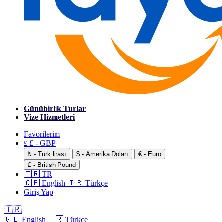
Günübirlik Turlar
Vize Hizmetleri
Favorilerim
£ - GBP
£
₺ - Türk lirası
$ - Amerika Doları
€ - Euro
£ - British Pound
🇹🇷 TR
🇬🇧 English
🇹🇷 Türkçe
Giriş Yap
🇹🇷
🇬🇧 English
🇹🇷 Türkçe