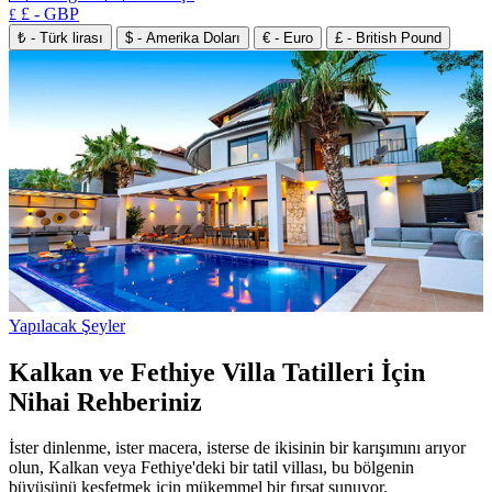
£ - GBP
£
₺ - Türk lirası
$ - Amerika Doları
€ - Euro
£ - British Pound
Yapılacak Şeyler
Kalkan ve Fethiye Villa Tatilleri İçin
Nihai Rehberiniz
İster dinlenme, ister macera, isterse de ikisinin bir karışımını arıyor
olun, Kalkan veya Fethiye'deki bir tatil villası, bu bölgenin
büyüsünü keşfetmek için mükemmel bir fırsat sunuyor.