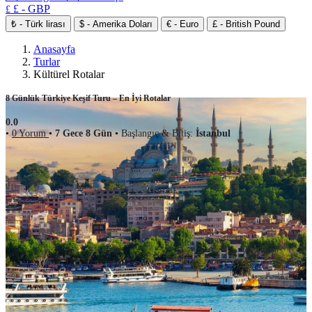
£ - GBP
£
₺ - Türk lirası
$ - Amerika Doları
€ - Euro
£ - British Pound
Anasayfa
Turlar
Kültürel Rotalar
8 Günlük Türkiye Keşif Turu – En İyi Rotalar
0.0
•
0 Yorum
•
7 Gece 8 Gün
•
Başlangıç & Bitiş:
İstanbul