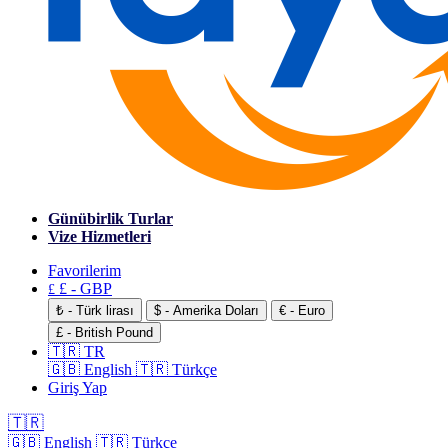
Günübirlik Turlar
Vize Hizmetleri
Favorilerim
£ - GBP
£
₺ - Türk lirası
$ - Amerika Doları
€ - Euro
£ - British Pound
🇹🇷 TR
🇬🇧 English
🇹🇷 Türkçe
Giriş Yap
🇹🇷
🇬🇧 English
🇹🇷 Türkçe