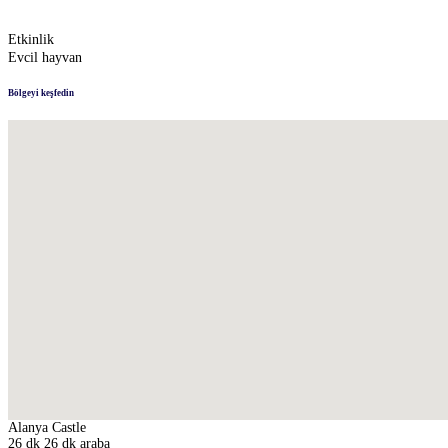
Etkinlik
Evcil hayvan
Bölgeyi keşfedin
Alanya Castle
26 dk
26 dk araba