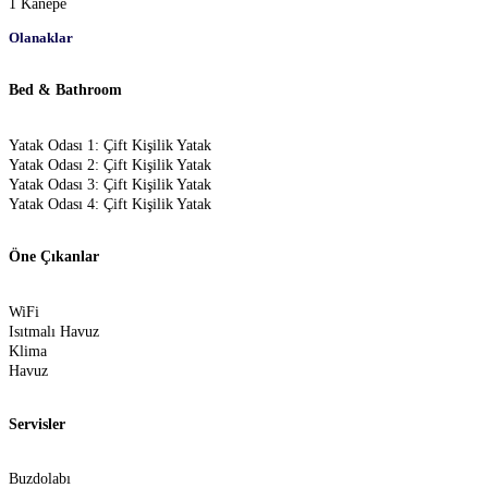
1 Kanepe
Olanaklar
Bed & Bathroom
Yatak Odası 1: Çift Kişilik Yatak
Yatak Odası 2: Çift Kişilik Yatak
Yatak Odası 3: Çift Kişilik Yatak
Yatak Odası 4: Çift Kişilik Yatak
Öne Çıkanlar
WiFi
Isıtmalı Havuz
Klima
Havuz
Servisler
Buzdolabı