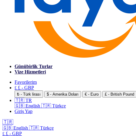
Günübirlik Turlar
Vize Hizmetleri
Favorilerim
£ - GBP
£
₺ - Türk lirası
$ - Amerika Doları
€ - Euro
£ - British Pound
🇹🇷 TR
🇬🇧 English
🇹🇷 Türkçe
Giriş Yap
🇹🇷
🇬🇧 English
🇹🇷 Türkçe
£ - GBP
£