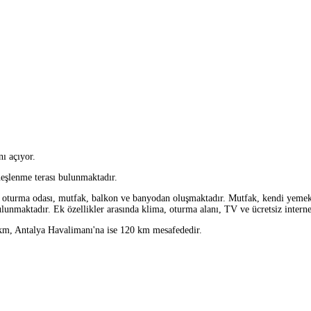
nı açıyor.
neşlenme terası bulunmaktadır.
 oturma odası, mutfak, balkon ve banyodan oluşmaktadır. Mutfak, kendi yemekler
unmaktadır. Ek özellikler arasında klima, oturma alanı, TV ve ücretsiz internet
 km, Antalya Havalimanı'na ise 120 km mesafededir.