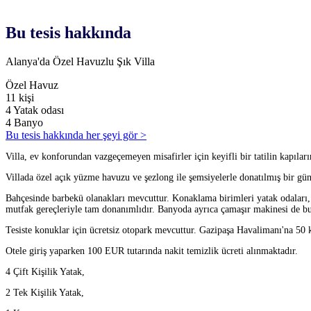
Bu tesis hakkında
Alanya'da Özel Havuzlu Şık Villa
Özel Havuz
11 kişi
4 Yatak odası
4 Banyo
Bu tesis hakkında her şeyi gör >
Villa, ev konforundan vazgeçemeyen misafirler için keyifli bir tatilin kapıları
Villada özel açık yüzme havuzu ve şezlong ile şemsiyelerle donatılmış bir gü
Bahçesinde barbekü olanakları mevcuttur. Konaklama birimleri yatak odaları,
mutfak gereçleriyle tam donanımlıdır. Banyoda ayrıca çamaşır makinesi de bul
Tesiste konuklar için ücretsiz otopark mevcuttur. Gazipaşa Havalimanı'na 50
Otele giriş yaparken 100 EUR tutarında nakit temizlik ücreti alınmaktadır.
4 Çift Kişilik Yatak,
2 Tek Kişilik Yatak,