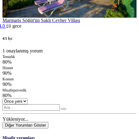
Marmaris Söğüt'ün Saklı Cevher Villası
4.0
gece
£0
4/5 İyi
1 onaylanmış yorum
Temizlik
80%
Hizmet
90%
Konum
90%
Misafirperverlik
80%
Yükleniyor...
Diğer Yorumları Göster
Misafir yorumları