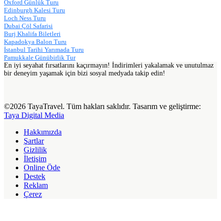
Oxford Günlük Turu
Edinburgh Kalesi Turu
Loch Ness Turu
Dubai Çöl Safarisi
Burj Khalifa Biletleri
Kapadokya Balon Turu
İstanbul Tarihi Yarımada Turu
Pamukkale Günübirlik Tur
En iyi seyahat fırsatlarını kaçırmayın! İndirimleri yakalamak ve unutulmaz
bir deneyim yaşamak için bizi sosyal medyada takip edin!
©2026 TayaTravel. Tüm hakları saklıdır. Tasarım ve geliştirme:
Taya Digital Media
Hakkımızda
Şartlar
Gizlilik
İletişim
Online Öde
Destek
Reklam
Çerez