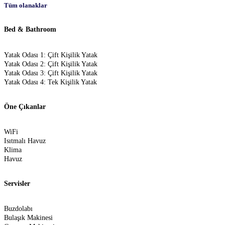
Tüm olanaklar
Bed & Bathroom
Yatak Odası 1: Çift Kişilik Yatak
Yatak Odası 2: Çift Kişilik Yatak
Yatak Odası 3: Çift Kişilik Yatak
Yatak Odası 4: Tek Kişilik Yatak
Öne Çıkanlar
WiFi
Isıtmalı Havuz
Klima
Havuz
Servisler
Buzdolabı
Bulaşık Makinesi