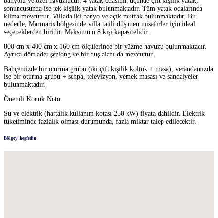
banyolu ve özel havuzludur. 4 yatak odasının üçünde çift kişilik yatak,
sonuncusunda ise tek kişilik yatak bulunmaktadır. Tüm yatak odalarında
klima mevcuttur. Villada iki banyo ve açık mutfak bulunmaktadır. Bu
nedenle, Marmaris bölgesinde villa tatili düşünen misafirler için ideal
seçeneklerden biridir. Maksimum 8 kişi kapasitelidir.
800 cm x 400 cm x 160 cm ölçülerinde bir yüzme havuzu bulunmaktadır.
Ayrıca dört adet şezlong ve bir duş alanı da mevcuttur.
Bahçemizde bir oturma grubu (iki çift kişilik koltuk + masa), verandamızda
ise bir oturma grubu + sehpa, televizyon, yemek masası ve sandalyeler
bulunmaktadır.
Önemli Konuk Notu:
Su ve elektrik (haftalık kullanım kotası 250 kW) fiyata dahildir. Elektrik
tüketiminde fazlalık olması durumunda, fazla miktar talep edilecektir.
Bölgeyi keşfedin