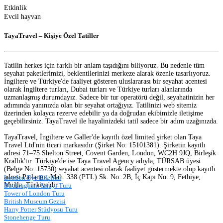
Etkinlik
Evcil hayvan
TayaTravel – Kişiye Özel Tatiller
Tatilin herkes için farklı bir anlam taşıdığını biliyoruz. Bu nedenle tüm
seyahat paketlerimizi, beklentilerinizi merkeze alarak özenle tasarlıyoruz.
İngiltere ve Türkiye'de faaliyet gösteren uluslararası bir seyahat acentesi
olarak İngiltere turları, Dubai turları ve Türkiye turları alanlarında
uzmanlaşmış durumdayız. Sadece bir tur operatörü değil, seyahatinizin her
adımında yanınızda olan bir seyahat ortağıyız. Tatilinizi web sitemiz
üzerinden kolayca rezerve edebilir ya da doğrudan ekibimizle iletişime
geçebilirsiniz. TayaTravel ile hayalinizdeki tatil sadece bir adım uzağınızda.
TayaTravel, İngiltere ve Galler'de kayıtlı özel limited şirket olan Taya
Travel Ltd'nin ticari markasıdır (Şirket No: 15101381). Şirketin kayıtlı
adresi 71–75 Shelton Street, Covent Garden, London, WC2H 9JQ, Birleşik
Krallık'tır. Türkiye'de ise Taya Travel Agency adıyla, TÜRSAB üyesi
(Belge No: 15730) seyahat acentesi olarak faaliyet göstermekte olup kayıtlı
adresi Patlangıç Mah. 338 (PTL) Sk. No: 2B, İç Kapı No: 9, Fethiye,
London Eye Biletleri
Muğla, Türkiye'dir.
Buckingham Sarayı Turu
Tower of London Turu
British Museum Gezisi
Harry Potter Stüdyosu Turu
Stonehenge Turu