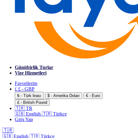
Günübirlik Turlar
Vize Hizmetleri
Favorilerim
£ - GBP
£
₺ - Türk lirası
$ - Amerika Doları
€ - Euro
£ - British Pound
🇹🇷 TR
🇬🇧 English
🇹🇷 Türkçe
Giriş Yap
🇹🇷
🇬🇧 English
🇹🇷 Türkçe