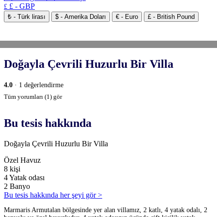
£ - GBP
£
₺ - Türk lirası
$ - Amerika Doları
€ - Euro
£ - British Pound
Doğayla Çevrili Huzurlu Bir Villa
4.0
· 1 değerlendirme
Tüm yorumları (1) gör
Bu tesis hakkında
Doğayla Çevrili Huzurlu Bir Villa
Özel Havuz
8 kişi
4 Yatak odası
2 Banyo
Bu tesis hakkında her şeyi gör >
Marmaris Armutalan bölgesinde yer alan villamız, 2 katlı, 4 yatak odalı, 2