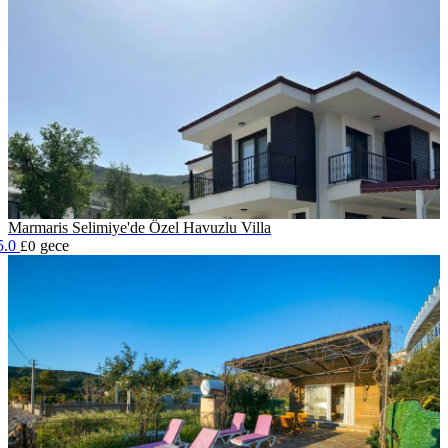
Marmaris Selimiye'de Özel Havuzlu Villa
5.0
gece
£0