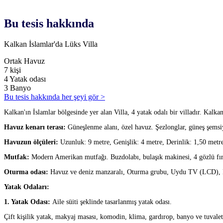
Bu tesis hakkında
Kalkan İslamlar'da Lüks Villa
Ortak Havuz
7 kişi
4 Yatak odası
3 Banyo
Bu tesis hakkında her şeyi gör >
Kalkan'ın İslamlar bölgesinde yer alan Villa, 4 yatak odalı bir villadır. Kalk
Havuz kenarı terası:
Güneşlenme alanı, özel havuz. Şezlonglar, güneş şemsi
Havuzun ölçüleri:
Uzunluk: 9 metre, Genişlik: 4 metre, Derinlik: 1,50 metr
Mutfak:
Modern Amerikan mutfağı. Buzdolabı, bulaşık makinesi, 4 gözlü fırın (
Oturma odası:
Havuz ve deniz manzaralı, Oturma grubu, Uydu TV (LCD), Kl
Yatak Odaları:
1. Yatak Odası:
Aile süiti şeklinde tasarlanmış yatak odası.
Çift kişilik yatak, makyaj masası, komodin, klima, gardırop, banyo ve tuvalet