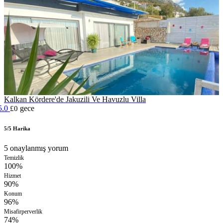
Kalkan Kördere'de Jakuzili Ve Havuzlu Villa
5.0
gece
£0
5/5 Harika
5 onaylanmış yorum
Temizlik
100%
Hizmet
90%
Konum
96%
Misafirperverlik
74%