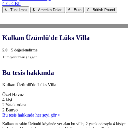
£ - GBP
£
₺ - Türk lirası
$ - Amerika Doları
€ - Euro
£ - British Pound
Kalkan Üzümlü'de Lüks Villa
5.0
· 5 değerlendirme
Tüm yorumları (5) gör
Bu tesis hakkında
Kalkan Üzümlü'de Lüks Villa
Özel Havuz
4 kişi
2 Yatak odası
2 Banyo
Bu tesis hakkında her şeyi gör >
Kalkan'ın sakin Üzümlü köyünde yer alan bu villa, 2 yatak odasıyla 4 kişiye