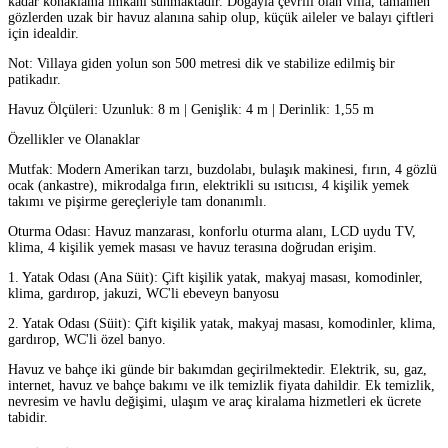
kadar konaklama imkanı sunmaktadır. Doğayla çevrili olan villa, tamamen
gözlerden uzak bir havuz alanına sahip olup, küçük aileler ve balayı çiftleri
için idealdir.
Not: Villaya giden yolun son 500 metresi dik ve stabilize edilmiş bir
patikadır.
Havuz Ölçüleri: Uzunluk: 8 m | Genişlik: 4 m | Derinlik: 1,55 m
Özellikler ve Olanaklar
Mutfak: Modern Amerikan tarzı, buzdolabı, bulaşık makinesi, fırın, 4 gözlü
ocak (ankastre), mikrodalga fırın, elektrikli su ısıtıcısı, 4 kişilik yemek
takımı ve pişirme gereçleriyle tam donanımlı.
Oturma Odası: Havuz manzarası, konforlu oturma alanı, LCD uydu TV,
klima, 4 kişilik yemek masası ve havuz terasına doğrudan erişim.
1. Yatak Odası (Ana Süit): Çift kişilik yatak, makyaj masası, komodinler,
klima, gardırop, jakuzi, WC'li ebeveyn banyosu
2. Yatak Odası (Süit): Çift kişilik yatak, makyaj masası, komodinler, klima,
gardırop, WC'li özel banyo.
Havuz ve bahçe iki günde bir bakımdan geçirilmektedir. Elektrik, su, gaz,
internet, havuz ve bahçe bakımı ve ilk temizlik fiyata dahildir. Ek temizlik,
nevresim ve havlu değişimi, ulaşım ve araç kiralama hizmetleri ek ücrete
tabidir.