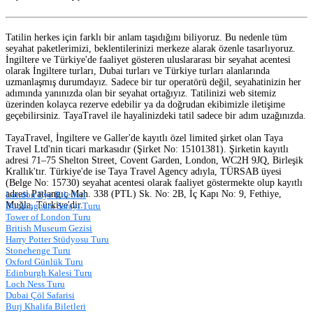
Tatilin herkes için farklı bir anlam taşıdığını biliyoruz. Bu nedenle tüm
seyahat paketlerimizi, beklentilerinizi merkeze alarak özenle tasarlıyoruz.
İngiltere ve Türkiye'de faaliyet gösteren uluslararası bir seyahat acentesi
olarak İngiltere turları, Dubai turları ve Türkiye turları alanlarında
uzmanlaşmış durumdayız. Sadece bir tur operatörü değil, seyahatinizin her
adımında yanınızda olan bir seyahat ortağıyız. Tatilinizi web sitemiz
üzerinden kolayca rezerve edebilir ya da doğrudan ekibimizle iletişime
geçebilirsiniz. TayaTravel ile hayalinizdeki tatil sadece bir adım uzağınızda.
TayaTravel, İngiltere ve Galler'de kayıtlı özel limited şirket olan Taya
Travel Ltd'nin ticari markasıdır (Şirket No: 15101381). Şirketin kayıtlı
adresi 71–75 Shelton Street, Covent Garden, London, WC2H 9JQ, Birleşik
Krallık'tır. Türkiye'de ise Taya Travel Agency adıyla, TÜRSAB üyesi
(Belge No: 15730) seyahat acentesi olarak faaliyet göstermekte olup kayıtlı
adresi Patlangıç Mah. 338 (PTL) Sk. No: 2B, İç Kapı No: 9, Fethiye,
London Eye Biletleri
Muğla, Türkiye'dir.
Buckingham Sarayı Turu
Tower of London Turu
British Museum Gezisi
Harry Potter Stüdyosu Turu
Stonehenge Turu
Oxford Günlük Turu
Edinburgh Kalesi Turu
Loch Ness Turu
Dubai Çöl Safarisi
Burj Khalifa Biletleri