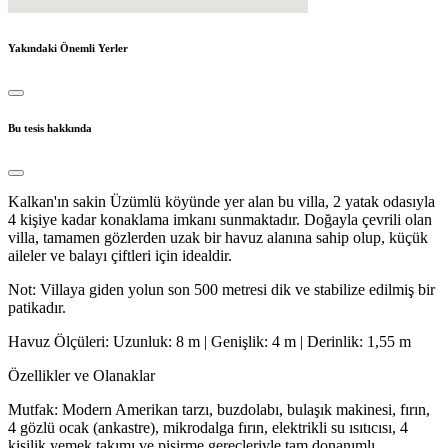
Yakındaki Önemli Yerler
Bu tesis hakkında
Kalkan'ın sakin Üzümlü köyünde yer alan bu villa, 2 yatak odasıyla
4 kişiye kadar konaklama imkanı sunmaktadır. Doğayla çevrili olan
villa, tamamen gözlerden uzak bir havuz alanına sahip olup, küçük
aileler ve balayı çiftleri için idealdir.
Not: Villaya giden yolun son 500 metresi dik ve stabilize edilmiş bir
patikadır.
Havuz Ölçüleri: Uzunluk: 8 m | Genişlik: 4 m | Derinlik: 1,55 m
Özellikler ve Olanaklar
Mutfak: Modern Amerikan tarzı, buzdolabı, bulaşık makinesi, fırın,
4 gözlü ocak (ankastre), mikrodalga fırın, elektrikli su ısıtıcısı, 4
kişilik yemek takımı ve pişirme gereçleriyle tam donanımlı.