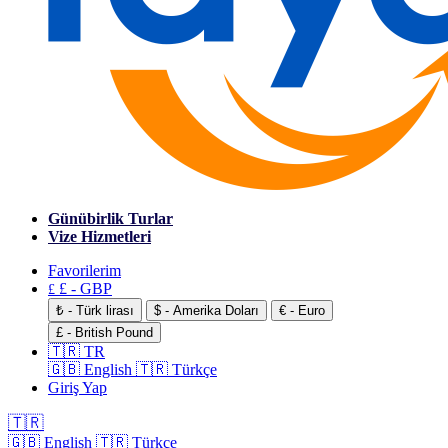
Günübirlik Turlar
Vize Hizmetleri
Favorilerim
£ - GBP
£
₺ - Türk lirası
$ - Amerika Doları
€ - Euro
£ - British Pound
🇹🇷 TR
🇬🇧 English
🇹🇷 Türkçe
Giriş Yap
🇹🇷
🇬🇧 English
🇹🇷 Türkçe