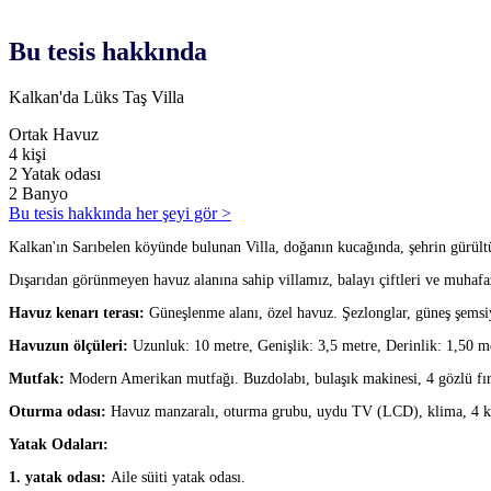
Bu tesis hakkında
Kalkan'da Lüks Taş Villa
Ortak Havuz
4 kişi
2 Yatak odası
2 Banyo
Bu tesis hakkında her şeyi gör >
Kalkan'ın Sarıbelen köyünde bulunan Villa, doğanın kucağında, şehrin gürültüs
Dışarıdan görünmeyen havuz alanına sahip villamız, balayı çiftleri ve muhafaza
Havuz kenarı terası:
Güneşlenme alanı, özel havuz. Şezlonglar, güneş şemsiy
Havuzun ölçüleri:
Uzunluk: 10 metre, Genişlik: 3,5 metre, Derinlik: 1,50 m
Mutfak:
Modern Amerikan mutfağı. Buzdolabı, bulaşık makinesi, 4 gözlü fırın (
Oturma odası:
Havuz manzaralı, oturma grubu, uydu TV (LCD), klima, 4 kiş
Yatak Odaları:
1. yatak odası:
Aile süiti yatak odası.