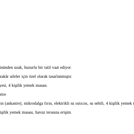
ünden uzak, huzurlu bir tatil vaat ediyor.
kâr aileler için özel olarak tasarlanmıştır.
esi, 4 kişilik yemek masası.
etre
ankastre), mikrodalga fırın, elektrikli su ısıtıcısı, su sebili, 4 kişilik yemek t
ilik yemek masası, havuz terasına erişim.