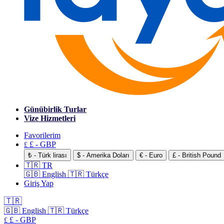
Günübirlik Turlar
Vize Hizmetleri
Favorilerim
£ - GBP
£
₺ - Türk lirası
$ - Amerika Doları
€ - Euro
£ - British Pound
🇹🇷 TR
🇬🇧 English
🇹🇷 Türkçe
Giriş Yap
🇹🇷
🇬🇧 English
🇹🇷 Türkçe
£ - GBP
£