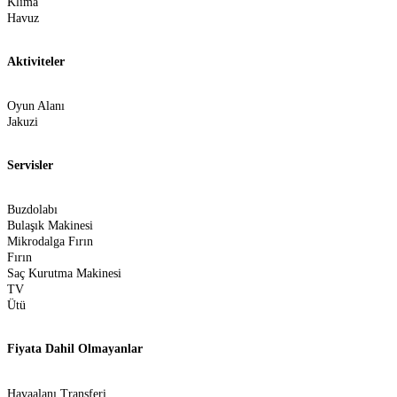
Klima
Havuz
Aktiviteler
Oyun Alanı
Jakuzi
Servisler
Buzdolabı
Bulaşık Makinesi
Mikrodalga Fırın
Fırın
Saç Kurutma Makinesi
TV
Ütü
Fiyata Dahil Olmayanlar
Havaalanı Transferi