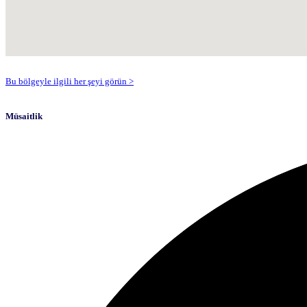
Bu bölgeyle ilgili her şeyi görün >
Müsaitlik