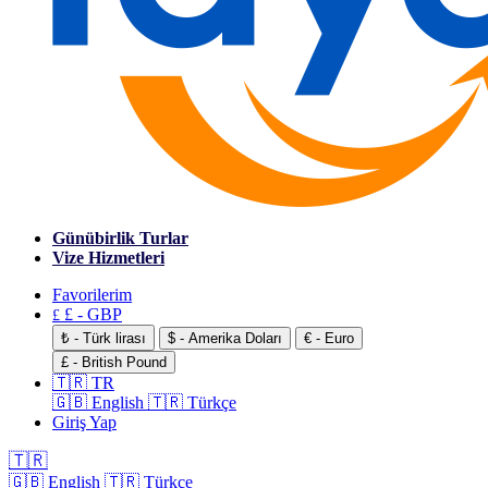
Günübirlik Turlar
Vize Hizmetleri
Favorilerim
£ - GBP
£
₺ - Türk lirası
$ - Amerika Doları
€ - Euro
£ - British Pound
🇹🇷 TR
🇬🇧 English
🇹🇷 Türkçe
Giriş Yap
🇹🇷
🇬🇧 English
🇹🇷 Türkçe