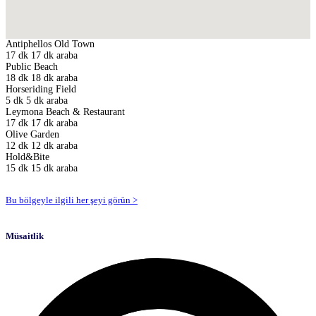
Antiphellos Old Town
17 dk
17 dk araba
Public Beach
18 dk
18 dk araba
Horseriding Field
5 dk
5 dk araba
Leymona Beach & Restaurant
17 dk
17 dk araba
Olive Garden
12 dk
12 dk araba
Hold&Bite
15 dk
15 dk araba
Bu bölgeyle ilgili her şeyi görün >
Müsaitlik