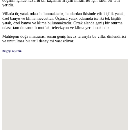
doğanın içinde huzurlu bir kaçamak arayan misafirler için ideal bir tatil
yeridir.
Villada üç yatak odası bulunmaktadır; bunlardan ikisinde çift kişilik yatak,
özel banyo ve klima mevcuttur. Üçüncü yatak odasında ise iki tek kişilik
yatak, özel banyo ve klima bulunmaktadır. Ortak alanda geniş bir oturma
odası, tam donanımlı mutfak, televizyon ve klima yer almaktadır.
Muhteşem doğa manzarası sunan geniş havuz terasıyla bu villa, dinlendirici
ve unutulmaz bir tatil deneyimi vaat ediyor.
Bölgeyi keşfedin