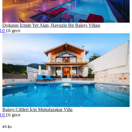
Doğanın İçinde Yer Alan, Havuzlu Bir Balayı Villası
0.0
gece
£0
Balayı Çiftleri İçin Muhafazakar Villa
0.0
gece
£0
4/5 İyi