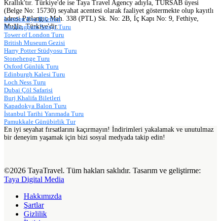
Krallık'tır. Türkiye'de ise Taya Travel Agency adıyla, TÜRSAB üyesi
(Belge No: 15730) seyahat acentesi olarak faaliyet göstermekte olup kayıtlı
adresi Patlangıç Mah. 338 (PTL) Sk. No: 2B, İç Kapı No: 9, Fethiye,
London Eye Biletleri
Muğla, Türkiye'dir.
Buckingham Sarayı Turu
Tower of London Turu
British Museum Gezisi
Harry Potter Stüdyosu Turu
Stonehenge Turu
Oxford Günlük Turu
Edinburgh Kalesi Turu
Loch Ness Turu
Dubai Çöl Safarisi
Burj Khalifa Biletleri
Kapadokya Balon Turu
İstanbul Tarihi Yarımada Turu
Pamukkale Günübirlik Tur
En iyi seyahat fırsatlarını kaçırmayın! İndirimleri yakalamak ve unutulmaz
bir deneyim yaşamak için bizi sosyal medyada takip edin!
©2026 TayaTravel. Tüm hakları saklıdır. Tasarım ve geliştirme:
Taya Digital Media
Hakkımızda
Şartlar
Gizlilik