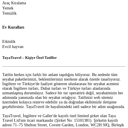
Araç Kiralama
Yemek
Temizlik
Ev Kuralları
Etkinlik
Evcil hayvan
TayaTravel – Kişiye Özel Tatiller
Tatilin herkes için farklı bir anlam taşıdığını biliyoruz. Bu nedenle tüm
seyahat paketlerimizi, beklentilerinizi merkeze alarak özenle tasarlıyoruz.
İngiltere ve Türkiye'de faaliyet gösteren uluslararası bir seyahat acentesi
olarak İngiltere turları, Dubai turları ve Türkiye turları alanlarında
uzmanlaşmış durumdayız. Sadece bir tur operatörü değil, seyahatinizin her
adımında yanınızda olan bir seyahat ortağıyız. Tatilinizi web sitemiz
üzerinden kolayca rezerve edebilir ya da doğrudan ekibimizle iletişime
geçebilirsiniz. TayaTravel ile hayalinizdeki tatil sadece bir adım uzağınızda.
TayaTravel, İngiltere ve Galler'de kayıtlı özel limited şirket olan Taya
Travel Ltd'nin ticari markasıdır (Şirket No: 15101381). Şirketin kayıtlı
adresi 71–75 Shelton Street, Covent Garden, London, WC2H 9JQ, Birleşik