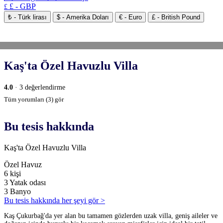
£ - GBP
£
₺ - Türk lirası
$ - Amerika Doları
€ - Euro
£ - British Pound
Kaş'ta Özel Havuzlu Villa
4.0
· 3 değerlendirme
Tüm yorumları (3) gör
Bu tesis hakkında
Kaş'ta Özel Havuzlu Villa
Özel Havuz
6 kişi
3 Yatak odası
3 Banyo
Bu tesis hakkında her şeyi gör >
Kaş Çukurbağ'da yer alan bu tamamen gözlerden uzak villa, geniş aileler ve