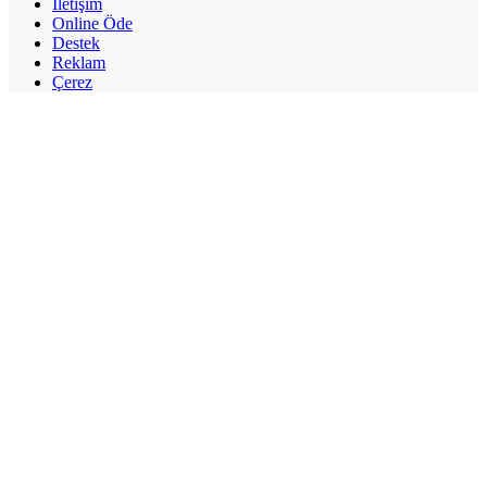
İletişim
Online Öde
Destek
Reklam
Çerez