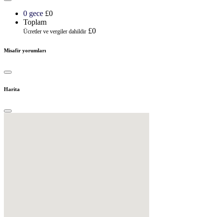
0 gece
£0
Toplam
£0
Ücretler ve vergiler dahildir
Misafir yorumları
Harita