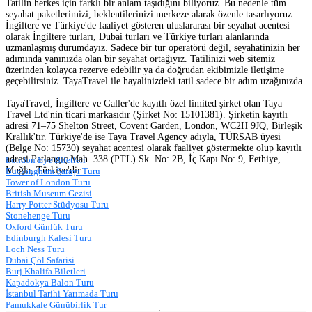
Tatilin herkes için farklı bir anlam taşıdığını biliyoruz. Bu nedenle tüm
seyahat paketlerimizi, beklentilerinizi merkeze alarak özenle tasarlıyoruz.
İngiltere ve Türkiye'de faaliyet gösteren uluslararası bir seyahat acentesi
olarak İngiltere turları, Dubai turları ve Türkiye turları alanlarında
uzmanlaşmış durumdayız. Sadece bir tur operatörü değil, seyahatinizin her
adımında yanınızda olan bir seyahat ortağıyız. Tatilinizi web sitemiz
üzerinden kolayca rezerve edebilir ya da doğrudan ekibimizle iletişime
geçebilirsiniz. TayaTravel ile hayalinizdeki tatil sadece bir adım uzağınızda.
TayaTravel, İngiltere ve Galler'de kayıtlı özel limited şirket olan Taya
Travel Ltd'nin ticari markasıdır (Şirket No: 15101381). Şirketin kayıtlı
adresi 71–75 Shelton Street, Covent Garden, London, WC2H 9JQ, Birleşik
Krallık'tır. Türkiye'de ise Taya Travel Agency adıyla, TÜRSAB üyesi
(Belge No: 15730) seyahat acentesi olarak faaliyet göstermekte olup kayıtlı
adresi Patlangıç Mah. 338 (PTL) Sk. No: 2B, İç Kapı No: 9, Fethiye,
London Eye Biletleri
Muğla, Türkiye'dir.
Buckingham Sarayı Turu
Tower of London Turu
British Museum Gezisi
Harry Potter Stüdyosu Turu
Stonehenge Turu
Oxford Günlük Turu
Edinburgh Kalesi Turu
Loch Ness Turu
Dubai Çöl Safarisi
Burj Khalifa Biletleri
Kapadokya Balon Turu
İstanbul Tarihi Yarımada Turu
Pamukkale Günübirlik Tur