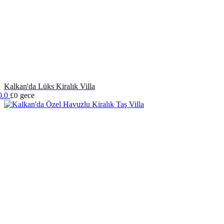
Kalkan'da Lüks Kiralık Villa
0.0
gece
£0