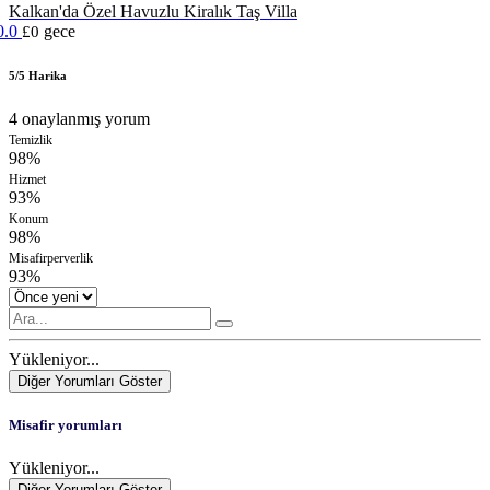
Kalkan'da Özel Havuzlu Kiralık Taş Villa
0.0
gece
£0
5/5 Harika
4 onaylanmış yorum
Temizlik
98%
Hizmet
93%
Konum
98%
Misafirperverlik
93%
Yükleniyor...
Diğer Yorumları Göster
Misafir yorumları
Yükleniyor...
Diğer Yorumları Göster