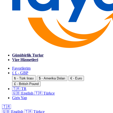
Günübirlik Turlar
Vize Hizmetleri
Favorilerim
£ - GBP
£
₺ - Türk lirası
$ - Amerika Doları
€ - Euro
£ - British Pound
🇹🇷 TR
🇬🇧 English
🇹🇷 Türkçe
Giriş Yap
🇹🇷
🇬🇧 English
🇹🇷 Türkçe