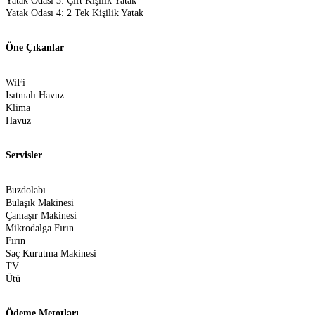
Yatak Odası 3: Çift Kişilik Yatak
Yatak Odası 4: 2 Tek Kişilik Yatak
Öne Çıkanlar
WiFi
Isıtmalı Havuz
Klima
Havuz
Servisler
Buzdolabı
Bulaşık Makinesi
Çamaşır Makinesi
Mikrodalga Fırın
Fırın
Saç Kurutma Makinesi
TV
Ütü
Ödeme Metotları