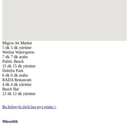
Migros Jet Market
5 dk
5 dk yürüme
Wetfun Watersports
7 dk
7 dk araba
Public Beach
15 dk
15 dk yürüme
DoluSu Park
6 dk
6 dk araba
RADA Restaurant
4 dk
4 dk yürüme
Beach Bar
12 dk
12 dk yürüme
Bu bölgeyle ilgili her şeyi görün >
Müsaitlik