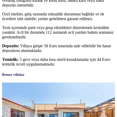
verilmiş fotoğraflı kimlik ve kredi kartı, banka kartı veya nakit
depozito istenebilir.
Özel istekler, giriş sırasında müsaitlik durumuna bağlıdır ve ek
ücretlere tabi olabilir; yerine getirilmesi garanti edilmez.
Tesis içerisinde parti veya grup etkinlikleri düzenlemek kesinlikle
yasaktır. Acil bir durumda 112 numaralı acil yardım hattını aramanız
gerekmektedir.
Depozito:
Villaya girişte 58 Euro tutarında iade edilebilir bir hasar
depozitosu alınmaktadır.
Temizlik:
5 gece veya daha kısa süreli konaklamalar için 44 Euro
temizlik ücreti uygulanmaktadır.
Benzer villalar