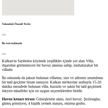
Yakındaki Önemli Yerler
Bu tesis hakkında
Kalkan'ın Sarıbelen köyünde yeşillikler içinde yer alan Villa,
dışarıdan görünmeyen bir havuz alanına sahip, muhafazakar bir
villadır.
İki odasında da jakuzi bulunan villamız, size ve ailenize unutulmaz
bir tatil geçirme fırsatı sunuyor. Kalkan merkezine arabayla 15-20
dakika mesafede bulunan villa, huzurlu ve sakin bir tatil geçirmek
isteyen misafirler için en uygun seçeneklerden biridir.
Havuz kenarı terası:
Güneşlenme alanı, özel havuz. Şezlonglar,
güneş şemsiyesi, 4 kişilik yemek masası, oturma grubu.