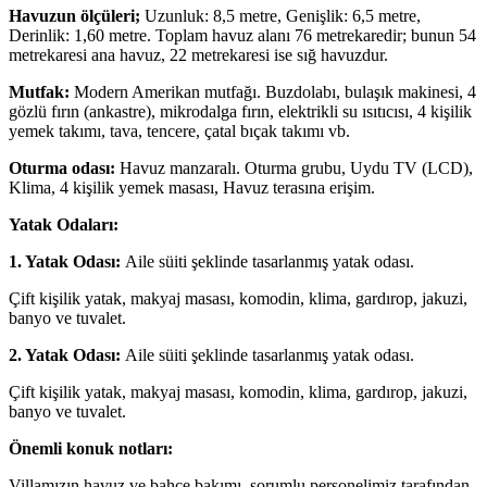
Havuzun ölçüleri;
Uzunluk: 8,5 metre, Genişlik: 6,5 metre,
Derinlik: 1,60 metre. Toplam havuz alanı 76 metrekaredir; bunun 54
metrekaresi ana havuz, 22 metrekaresi ise sığ havuzdur.
Mutfak:
Modern Amerikan mutfağı. Buzdolabı, bulaşık makinesi, 4
gözlü fırın (ankastre), mikrodalga fırın, elektrikli su ısıtıcısı, 4 kişilik
yemek takımı, tava, tencere, çatal bıçak takımı vb.
Oturma odası:
Havuz manzaralı. Oturma grubu, Uydu TV (LCD),
Klima, 4 kişilik yemek masası, Havuz terasına erişim.
Yatak Odaları:
1. Yatak Odası:
Aile süiti şeklinde tasarlanmış yatak odası.
Çift kişilik yatak, makyaj masası, komodin, klima, gardırop, jakuzi,
banyo ve tuvalet.
2. Yatak Odası:
Aile süiti şeklinde tasarlanmış yatak odası.
Çift kişilik yatak, makyaj masası, komodin, klima, gardırop, jakuzi,
banyo ve tuvalet.
Önemli konuk notları:
Villamızın havuz ve bahçe bakımı, sorumlu personelimiz tarafından