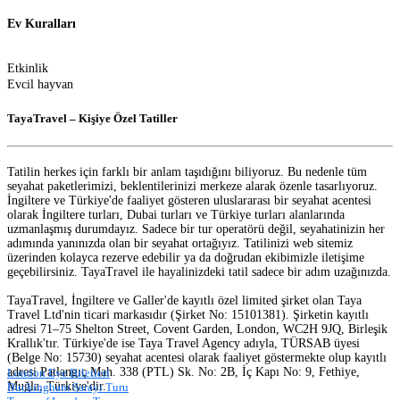
Ev Kuralları
Etkinlik
Evcil hayvan
TayaTravel – Kişiye Özel Tatiller
Tatilin herkes için farklı bir anlam taşıdığını biliyoruz. Bu nedenle tüm
seyahat paketlerimizi, beklentilerinizi merkeze alarak özenle tasarlıyoruz.
İngiltere ve Türkiye'de faaliyet gösteren uluslararası bir seyahat acentesi
olarak İngiltere turları, Dubai turları ve Türkiye turları alanlarında
uzmanlaşmış durumdayız. Sadece bir tur operatörü değil, seyahatinizin her
adımında yanınızda olan bir seyahat ortağıyız. Tatilinizi web sitemiz
üzerinden kolayca rezerve edebilir ya da doğrudan ekibimizle iletişime
geçebilirsiniz. TayaTravel ile hayalinizdeki tatil sadece bir adım uzağınızda.
TayaTravel, İngiltere ve Galler'de kayıtlı özel limited şirket olan Taya
Travel Ltd'nin ticari markasıdır (Şirket No: 15101381). Şirketin kayıtlı
adresi 71–75 Shelton Street, Covent Garden, London, WC2H 9JQ, Birleşik
Krallık'tır. Türkiye'de ise Taya Travel Agency adıyla, TÜRSAB üyesi
(Belge No: 15730) seyahat acentesi olarak faaliyet göstermekte olup kayıtlı
adresi Patlangıç Mah. 338 (PTL) Sk. No: 2B, İç Kapı No: 9, Fethiye,
London Eye Biletleri
Muğla, Türkiye'dir.
Buckingham Sarayı Turu