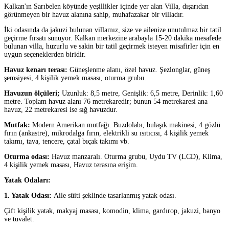
Kalkan'ın Sarıbelen köyünde yeşillikler içinde yer alan Villa, dışarıdan
görünmeyen bir havuz alanına sahip, muhafazakar bir villadır.
İki odasında da jakuzi bulunan villamız, size ve ailenize unutulmaz bir tatil
geçirme fırsatı sunuyor. Kalkan merkezine arabayla 15-20 dakika mesafede
bulunan villa, huzurlu ve sakin bir tatil geçirmek isteyen misafirler için en
uygun seçeneklerden biridir.
Havuz kenarı terası:
Güneşlenme alanı, özel havuz. Şezlonglar, güneş
şemsiyesi, 4 kişilik yemek masası, oturma grubu.
Havuzun ölçüleri;
Uzunluk: 8,5 metre, Genişlik: 6,5 metre, Derinlik: 1,60
metre. Toplam havuz alanı 76 metrekaredir; bunun 54 metrekaresi ana
havuz, 22 metrekaresi ise sığ havuzdur.
Mutfak:
Modern Amerikan mutfağı. Buzdolabı, bulaşık makinesi, 4 gözlü
fırın (ankastre), mikrodalga fırın, elektrikli su ısıtıcısı, 4 kişilik yemek
takımı, tava, tencere, çatal bıçak takımı vb.
Oturma odası:
Havuz manzaralı. Oturma grubu, Uydu TV (LCD), Klima,
4 kişilik yemek masası, Havuz terasına erişim.
Yatak Odaları:
1. Yatak Odası:
Aile süiti şeklinde tasarlanmış yatak odası.
Çift kişilik yatak, makyaj masası, komodin, klima, gardırop, jakuzi, banyo
ve tuvalet.