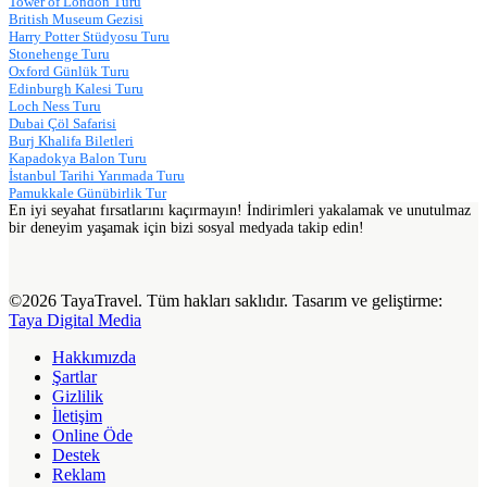
Tower of London Turu
British Museum Gezisi
Harry Potter Stüdyosu Turu
Stonehenge Turu
Oxford Günlük Turu
Edinburgh Kalesi Turu
Loch Ness Turu
Dubai Çöl Safarisi
Burj Khalifa Biletleri
Kapadokya Balon Turu
İstanbul Tarihi Yarımada Turu
Pamukkale Günübirlik Tur
En iyi seyahat fırsatlarını kaçırmayın! İndirimleri yakalamak ve unutulmaz
bir deneyim yaşamak için bizi sosyal medyada takip edin!
©2026 TayaTravel. Tüm hakları saklıdır. Tasarım ve geliştirme:
Taya Digital Media
Hakkımızda
Şartlar
Gizlilik
İletişim
Online Öde
Destek
Reklam