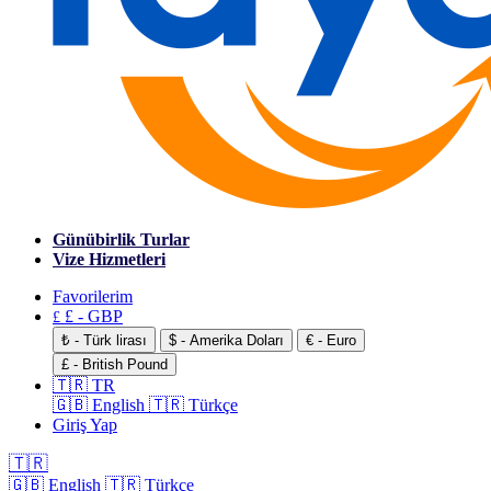
Günübirlik Turlar
Vize Hizmetleri
Favorilerim
£ - GBP
£
₺ - Türk lirası
$ - Amerika Doları
€ - Euro
£ - British Pound
🇹🇷 TR
🇬🇧 English
🇹🇷 Türkçe
Giriş Yap
🇹🇷
🇬🇧 English
🇹🇷 Türkçe