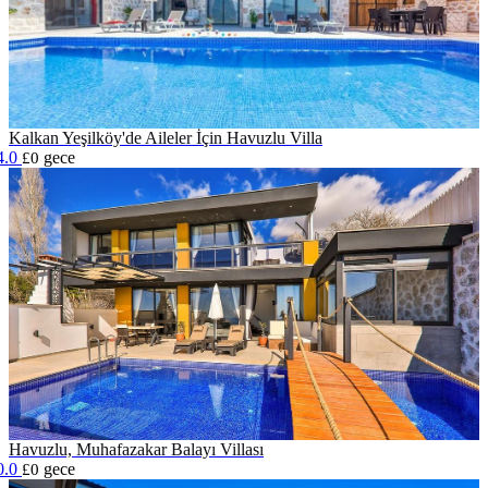
Kalkan Yeşilköy'de Aileler İçin Havuzlu Villa
4.0
gece
£0
Havuzlu, Muhafazakar Balayı Villası
0.0
gece
£0