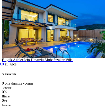
Büyük Aileler İçin Havuzlu Muhafazakar Villa
0.0
gece
£0
/5 Puan yok
0 onaylanmış yorum
Temizlik
0%
Hizmet
0%
Konum